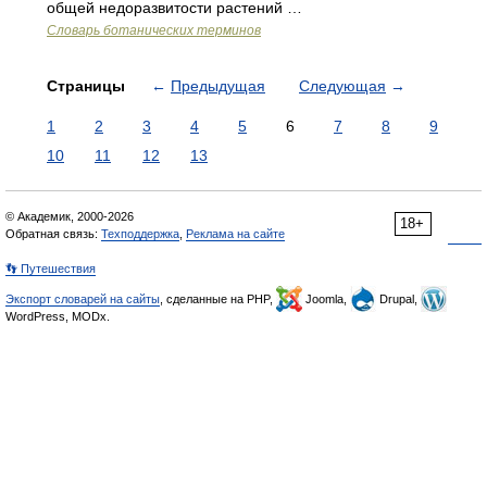
общей недоразвитости растений …
Словарь ботанических терминов
Страницы
←
Предыдущая
Следующая
→
1
2
3
4
5
6
7
8
9
10
11
12
13
© Академик, 2000-2026
18+
Обратная связь:
Техподдержка
,
Реклама на сайте
👣 Путешествия
Экспорт словарей на сайты
, сделанные на PHP,
Joomla,
Drupal,
WordPress, MODx.