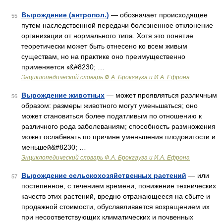
Вырождение (антропол.)
— обозначает происходящее
55
путем наследственной передачи болезненное отклонение
организации от нормального типа. Хотя это понятие
теоретически может быть отнесено ко всем живым
существам, но на практике оно преимущественно
применяется к&#8230; …
Энциклопедический словарь Ф.А. Брокгауза и И.А. Ефрона
Вырождение животных
— может проявляться различным
56
образом: размеры животного могут уменьшаться; оно
может становиться более податливым по отношению к
различного рода заболеваниям; способность размножения
может ослабевать по причине уменьшения плодовитости и
меньшей&#8230; …
Энциклопедический словарь Ф.А. Брокгауза и И.А. Ефрона
Вырождение сельскохозяйственных растений
— или
57
постепенное, с течением времени, понижение технических
качеств этих растений, вредно отражающееся на сбыте и
продажной стоимости, обуславливается возращением их
при несоответствующих климатических и почвенных