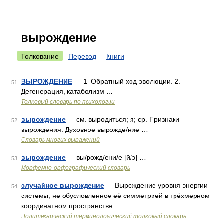
вырождение
Толкование
Перевод
Книги
ВЫРОЖДЕНИЕ
— 1. Обратный ход эволюции. 2.
51
Дегенерация, катаболизм …
Толковый словарь по психологии
вырождение
— см. выродиться; я; ср. Признаки
52
вырождения. Духовное вырожде/ние …
Словарь многих выражений
вырождение
— вы/рожд/ени/е [й/э] …
53
Морфемно-орфографический словарь
случайное вырождение
— Вырождение уровня энергии
54
системы, не обусловленное её симметрией в трёхмерном
координатном пространстве …
Политехнический терминологический толковый словарь