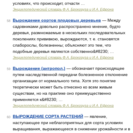
условиях, что происходит, отчасти …
Энциклопедический словарь Ф.А. Брокгауза и И.А. Ефрона
Вырождение сортов плодовых деревьев
— Между
58
садовниками довольно распространено мнение, будто
деревья, размножаемые в нескольких последовательных
поколениях прививкою, вырождаются, т. е. становятся
слаборослы, болезненны; объясняют это тем, что
подобные деревья являются собственно&#8230; …
Энциклопедический словарь Ф.А. Брокгауза и И.А. Ефрона
Вырождение (антропол.)
— обозначает происходящее
59
путем наследственной передачи болезненное отклонение
организации от нормального типа. Хотя это понятие
теоретически может быть отнесено ко всем живым
существам, но на практике оно преимущественно
применяется к&#8230; …
Энциклопедический словарь Ф.А. Брокгауза и И.А. Ефрона
ВЫРОЖДЕНИЕ СОРТА РАСТЕНИЙ
— явление,
60
наступающее при неблагоприятных для сорта условиях
выращивания, выражающееся в снижении урожайности и в